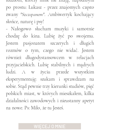
ludziom, którzy mnie nie znają, napisałbym
po prostu: Łukasz - przez znajomych często
zwany
"Szczepanem"
. Ambiwertyk kochający
słońce, naturę i psy!
- Nałogowo słucham muzyki i samotnie
chodzę do kina. Lubię żyć po swojemu.
Jestem pasjonatem szczerych i długich
rozmów o tym, czego nie widać. Jestem
również długodystansowcem w relacjach
przyjacielskich. Lubię stabilnych i mądrych
ludzi. A w życiu przede wszystkim
eksperymentuję: szukam i sprawdzam na
sobie. Stąd pewnie trzy kierunki studiów, pięć
polskich miast, w których mieszkałem, kilka
działalności zawodowych i nieustanny apetyt
na nowe. Ps: Miło, że tu Jesteś.
WIĘCEJ O MNIE